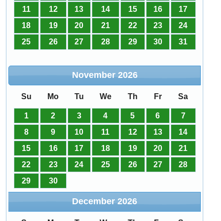
11
12
13
14
15
16
17
18
19
20
21
22
23
24
25
26
27
28
29
30
31
November
2026
Su
Mo
Tu
We
Th
Fr
Sa
1
2
3
4
5
6
7
8
9
10
11
12
13
14
15
16
17
18
19
20
21
22
23
24
25
26
27
28
29
30
December
2026