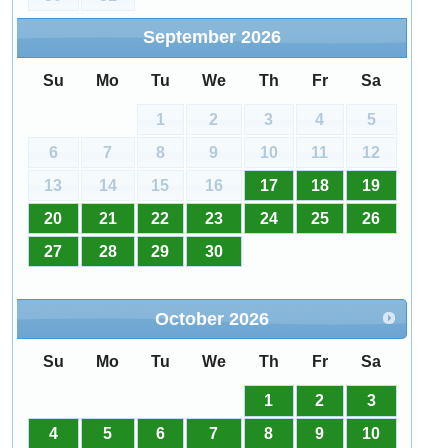
September
2026
Su
Mo
Tu
We
Th
Fr
Sa
1
2
3
4
5
6
7
8
9
10
11
12
13
14
15
16
17
18
19
20
21
22
23
24
25
26
27
28
29
30
October
2026
Su
Mo
Tu
We
Th
Fr
Sa
1
2
3
4
5
6
7
8
9
10