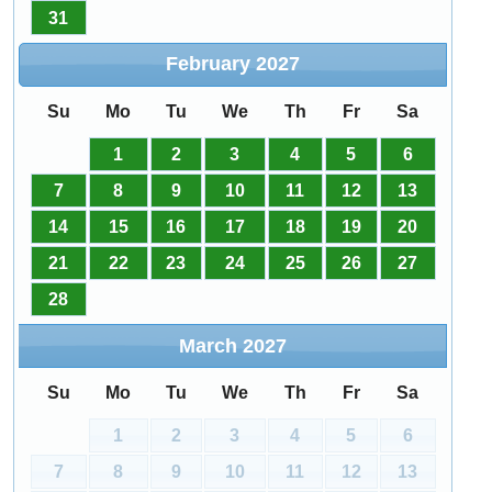
31
February
2027
Su
Mo
Tu
We
Th
Fr
Sa
1
2
3
4
5
6
7
8
9
10
11
12
13
14
15
16
17
18
19
20
21
22
23
24
25
26
27
28
March
2027
Su
Mo
Tu
We
Th
Fr
Sa
1
2
3
4
5
6
7
8
9
10
11
12
13